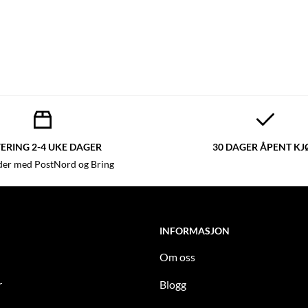
ERING 2-4 UKE DAGER
30 DAGER ÅPENT KJ
der med PostNord og Bring
INFORMASJON
Om oss
r
Blogg