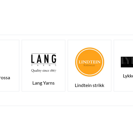
Lykk
rossa
Lang Yarns
Lindtein strikk