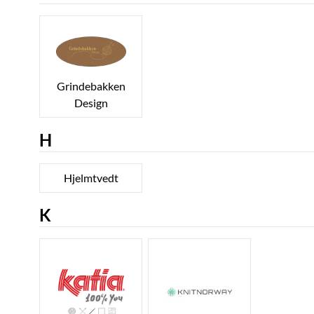
Grindebakken
Design
H
Hjelmtvedt
K