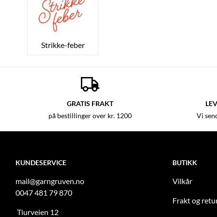
Strikke-feber
GRATIS FRAKT
LEV
på bestillinger over kr. 1200
Vi sen
KUNDESERVICE
BUTIKK
mail@garngruven.no
Vilkår
0047 481 79 870
Frakt og retu
Tiurveien 12