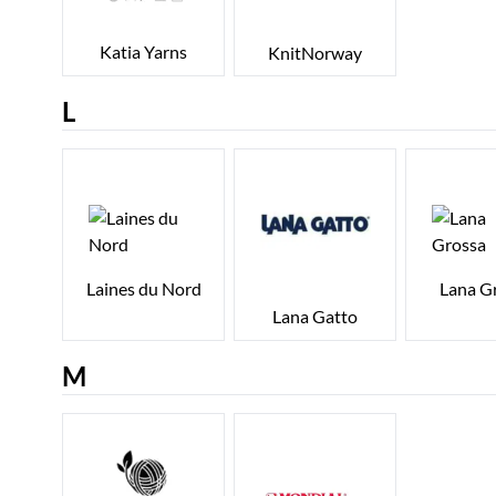
Katia Yarns
KnitNorway
L
Laines du Nord
Lana G
Lana Gatto
M