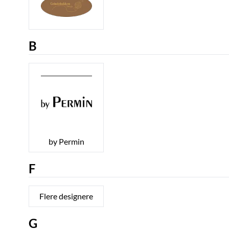
B
by Permin
F
Flere designere
G