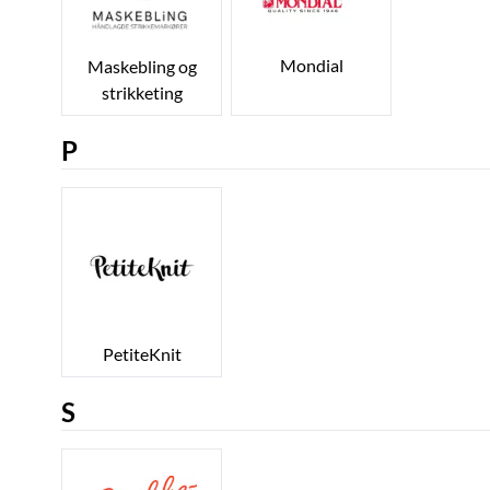
Mondial
Maskebling og
strikketing
P
PetiteKnit
S