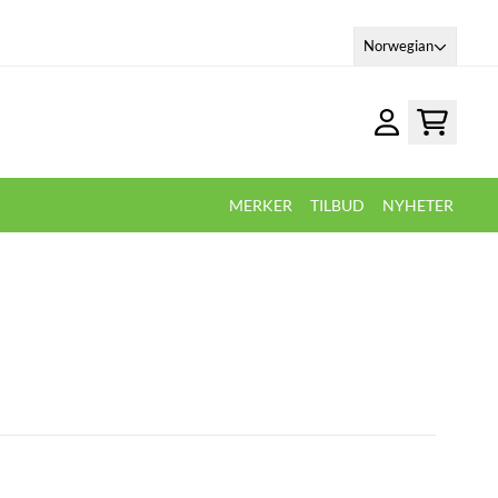
Norwegian
MERKER
TILBUD
NYHETER