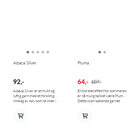
Alpaca Silver.
Pluma.
92,-
64,-
107,-
Alpaca Silver, er et mykt og
En børstet effekt for sommeren
luftig garn med et forsiktig
er nå mulig takket være Pluma!
innslag av sølv som skinner i
Dette overraskende garnet
lyset. Alpaca Silver vil gi deg
med et vilt utseende minner om
mye glede i form av en genser,
mohairgarn på grunn av den
jakke, bolero, småkjole til vesla,
myke og svampete følelsen det
poncho m.m. 73 % alpakka, 20
gir. Nyt å strikke eller hekle det
% polyamid og 7 % polyester. 25
alene eller i kombinasjon med
g/120 m. Strikkefasthet: 19 m x
andre garn for å gi volum til
28 o = 10x10 cm. Anbefaling
dine mest komfortable gensere.