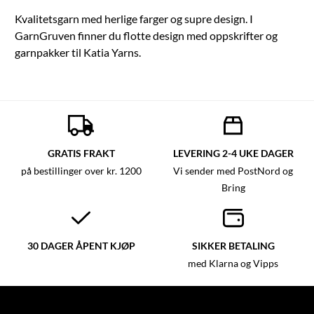
strikkepinner 4–4½. Heklenål
Strikk og bruk dine kreasjoner
3–3½. Håndvask.
hele året! 85% børstet bomull
Kvalitetsgarn med herlige farger og supre design. I
og 15% polyamid 50 g nøster
GarnGruven finner du flotte design med oppskrifter og
garn med 150 meter. Anbefalt
strikkepinnestørrelse: 4 - 5 mm
garnpakker til Katia Yarns.
og heklenålstørrelse:5,5 - 6
mm. Strikkefasthet for 10x10
cm-ruten med strikkefasthet,
strikk 17 masker og 25
omganger på pinner 5 mm.
GRATIS FRAKT
LEVERING 2-4 UKE DAGER
på bestillinger over kr. 1200
Vi sender med PostNord og
Bring
30 DAGER ÅPENT KJØP
SIKKER BETALING
med Klarna og Vipps