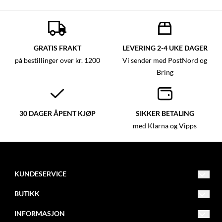
GRATIS FRAKT
LEVERING 2-4 UKE DAGER
på bestillinger over kr. 1200
Vi sender med PostNord og
Bring
30 DAGER ÅPENT KJØP
SIKKER BETALING
med Klarna og Vipps
KUNDESERVICE
mail@garngruven.no
BUTIKK
0047 481 79 870
Vilkår
INFORMASJON