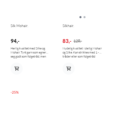
Silk Mohair.
Silkhair.
94,-
83,-
128,-
Herlig kvalitet med Silke og
Nydelig kvalitet i deilig Mohair
Mohair. Tynt garn som egner
og Silke. Kan strikkes med 1 - 2
seg godt som følgetråd, men
tråder eller som følgetråd
også aleine med 2 til 3 tråder.
sammen med annet garn. 70 %
Lana Gatto Silk Mohair, 75%
Mohair (Superkid) + 30 % Silke
Superkid Mohair + 25% Silke
Hvert nøste inneholder 25
25gr./210 m.
g/210 m
-25%