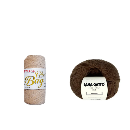
wool, 25% Nylon, 8% Viscose
Nøste; 150g/ca 410 m
Strikkefasthet: 22/10