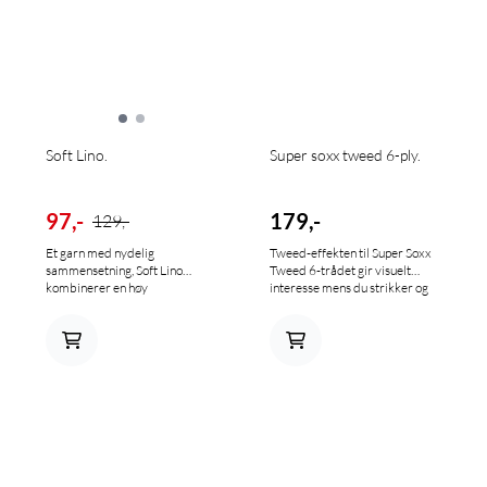
Soft Lino.
Super soxx tweed 6-ply.
97,-
179,-
129,-
Et garn med nydelig
Tweed-effekten til Super Soxx
sammensetning, Soft Lino
Tweed 6-trådet gir visuelt
kombinerer en høy
interesse mens du strikker og
prosentandel lin med
gir de ferdige sokkene et rustikt
overraskende mykhet og
utseende, uten den rustikke
utmerket gli på pinnene. Det er
følelsen. Våre 6-trådede
ideelt for fine arbeider,
sokkegarn kombinerer
hullmønstre og fletter. 80%
søramerikanske Corriedale-
Linen og 20% Cotton Nøste; 50
fibre med nylon for økt
gr/135 m Pinner 3,5 - 4,5 mm
holdbarhet. Tykkere enn
Strikkefasthet; 4 mm = 22 pr.
klassisk 4-tråds sokkegarn,
10 cm.
strikkes de raskere og er
ideelle for varme, langvarige
favorittsokker. 67% Virgin