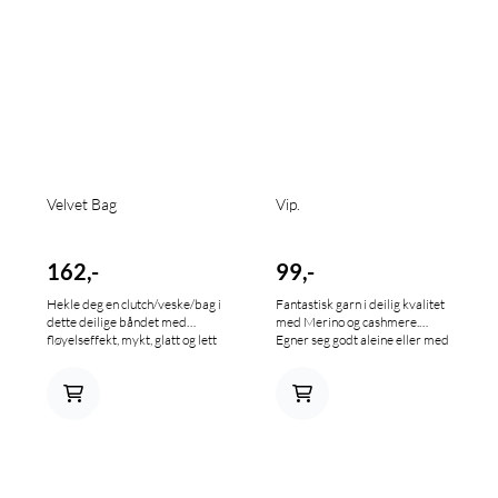
Velvet Bag
Vip.
162,-
99,-
Hekle deg en clutch/veske/bag i
Fantastisk garn i deilig kvalitet
dette deilige båndet med
med Merino og cashmere.
fløyelseffekt, mykt, glatt og lett
Egner seg godt aleine eller med
håndtering. Det er verdt å
dobbel tråd, også supert
merke seg at, i motsetning til
sammen med Silk Mohair. 80%
andre bånd, kommer Velvet
extrafine Merino wool og 20%
Bag ferdig sydd i rørform, slik
Cashmere. 50 gr/200 m.
at man alltid får samme effekt
Anbefales strikkepinner 3,5
uansett hvordan man jobber
mm. Strikkefasthet; 23 m i
med det. Dette er et stilig garn
bredden = 10 cm
for clutcher og vesker til enhver