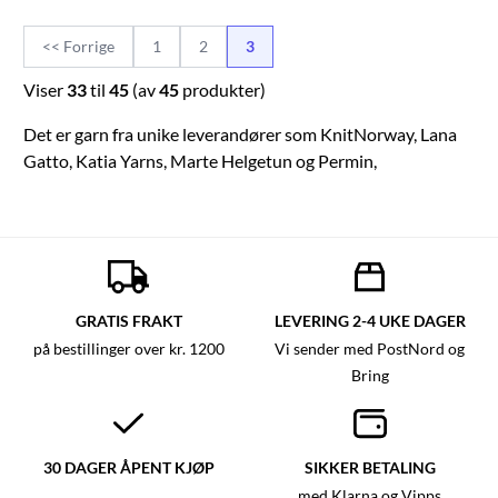
Strikkefasthet; 18 m i bredden
og 26 m i høyden pr. 10 x 10 cm.
<< Forrige
1
2
3
Anbefalte pinnestørrelse 4,5-5
mm :
Viser
33
til
45
(av
45
produkter)
Det er garn fra unike leverandører som KnitNorway, Lana
Gatto, Katia Yarns, Marte Helgetun og Permin,
GRATIS FRAKT
LEVERING 2-4 UKE DAGER
på bestillinger over kr. 1200
Vi sender med PostNord og
Bring
30 DAGER ÅPENT KJØP
SIKKER BETALING
med Klarna og Vipps