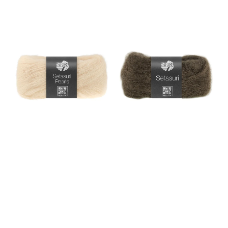
Alpakauld er desuden
antistatisk og fnuldrer ikke, som
andre garnfibre kan have
tendens til. De fleste vil også
opleve, at alpaka kradser
mindre end andre uldfibre. Den
store andel af alpaka, gør også
Sally velegnet for folk med
allergi eller følsom hud Sally by
Permin løber 175 meter på 50
gr. Sally by Permin er
produceret i Italien af en
familiedrevet virksomhed, som
har specialiseret sig i
produktion af blandingsgarner
med alpaka. Virksomheden
overholder EU’s
kemikalielovgivning og har
generelt stort fokus på miljø og
sikkerhed. Virksomheden
arbejder for gennemsigtighed
og bæredygtighed i alle
processer samt fokus på
dyrevelfærd og beskyttelse af
dyreopdrætsarealer.
Komposition: 58% superfine
alpaka, 32% bomuld og 10%
merinould. Løbelængde: 175