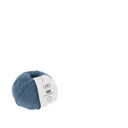
anledning. Inneholder 90%
Microfibra PL 10% Elastan
Nøste 200 g/40 m Anvendelig
til heklenål 7-12 mm. Heklenål
12 m gir 7 m i bredden pr. 10
cm.