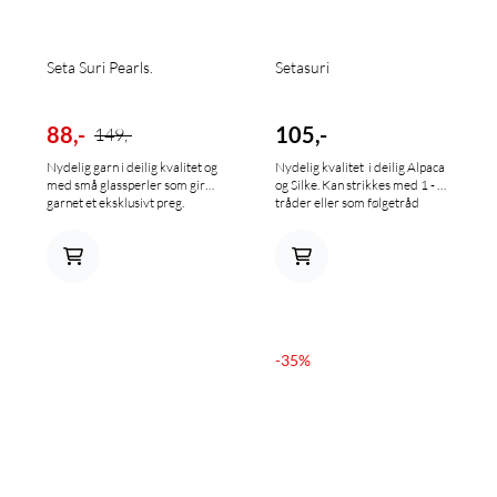
meter på 50 gr. Strikkefasthed:
18-19 m x 28-30 p Pinde: 4-4½
mm.
Seta Suri Pearls.
Setasuri
88,-
105,-
149,-
Nydelig garn i deilig kvalitet og
Nydelig kvalitet i deilig Alpaca
med små glassperler som gir
og Silke. Kan strikkes med 1 - 2
garnet et eksklusivt preg.
tråder eller som følgetråd
Nøste; 25 gram = ca 140 meter
sammen med annet garn. 69 %
50% Suri Alpakka 22% Silke
Alpaca (Suri) + 31 % Silk Nøste;
16% Bomull 12% Glass
25 g/ 212 m Anbefaler pinner
Strikkefasthet: 26 masker x 33
3,5 - 4 mm
rader = ca. 10 x 10 cm. Anbefalt
pinnestørrelse 3,5-4 Håndvask
-35%