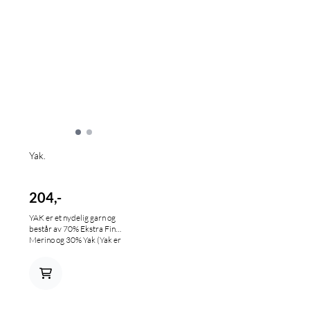
Yak.
204,-
YAK er et nydelig garn og
består av 70% Ekstra Fin
Merino og 30% Yak (Yak er
spunnet av underull fra
yakokser i Himalaya og er
veldig mykt samt også
slitesterkt) YAK er veldig mykt
og behagelig og finnes i mange
deilige farger. 50 g/120 m