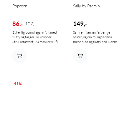
Popcorn
Sally by Permin.
86,-
149,-
107,-
Et herlig bomullsgarn fylt med
Sally er Nannas farverige
fluffy og fargerike knopper.
søster, og om muligt endnu
Strikkefasthet; 20 masker x 28
mere blød og fluffy end Nanna.
rader på pinne 5 = 10 x 10 cm.
Sally består nemlig ligesom
100% bomull 50 g/ 125 m
Nanna af superfine alpaka,
bomuld og merinould, men der
er skruet op for alpakaen og lidt
ned for bomulden i Sally, som
består af 58% superfine Alpaka,
32% bomuld og 10%
merinould. Og hvor Nanna kun
-41%
fås i alpakaernes egne naturlige
farver, så fås Sally i en
perlerække af fine farver.
Alpakaens særlige børstning
resulterer i et blød, fluffy og let
garn. Alpakaulden er
temperaturregulerende og
åndbar og giver garnet en
lækker lethed og blødhed, så
Sally egner sig både til
sommerstrik og vinterstrik.