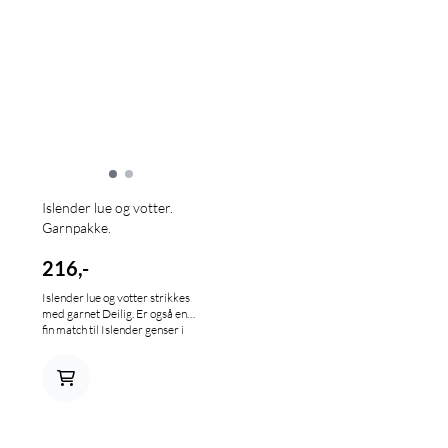
Islender lue og votter.
Garnpakke.
216,-
Islender lue og votter strikkes
med garnet Deilig. Er også en
fin match til Islender genser i
garnpakke til både han og
henne. Design: Tove Lindtein –
#Lindteinstrikk for Knitnorway