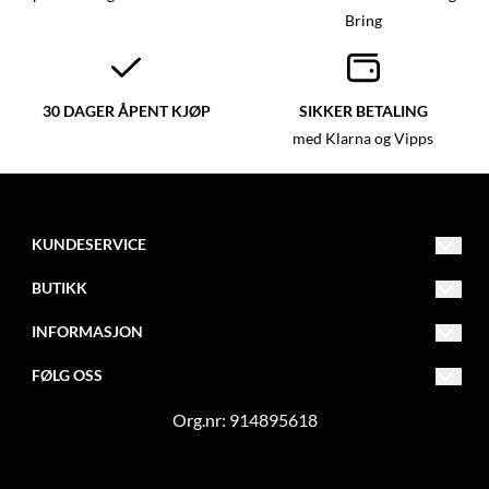
Bring
30 DAGER ÅPENT KJØP
SIKKER BETALING
med Klarna og Vipps
KUNDESERVICE
mail@garngruven.no
BUTIKK
0047 481 79 870
Vilkår
INFORMASJON
Tiurveien 12
Frakt og retur
Om oss
FØLG OSS
1870
Ørje
Kontakt Oss
Blogg
Facebook
Org.nr: 914895618
Opprett konto
Nyhetsbrev
Instagram