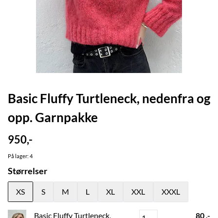
Basic Fluffy Turtleneck, nedenfra og
opp. Garnpakke
950,-
På lager
: 4
Størrelser
XS
S
M
L
XL
XXL
XXXL
Basic Fluffy Turtleneck,
80 ,-