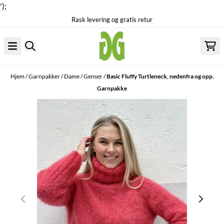
');
Rask levering og gratis retur
Hopp til innhold
Hjem
/
Garnpakker
/
Dame
/
Genser
/
Basic Fluffy Turtleneck, nedenfra og opp.
Garnpakke