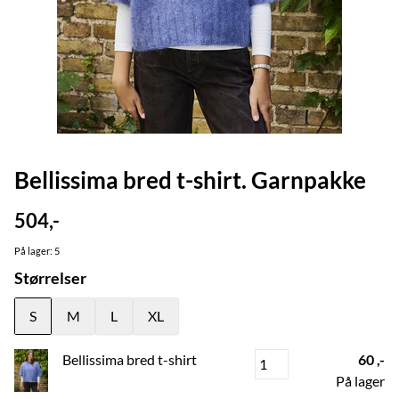
Bellissima bred t-shirt. Garnpakke
504,-
På lager
: 5
Størrelser
S
M
L
XL
Bellissima bred t-shirt
60 ,-
På lager