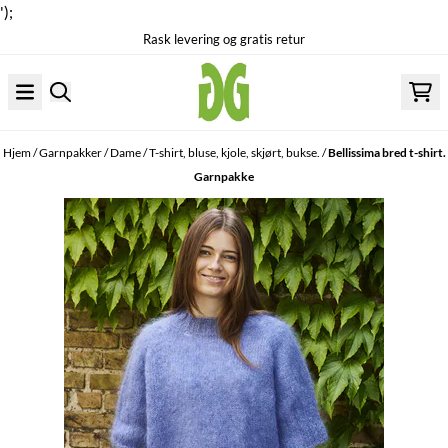
');
Rask levering og gratis retur
Hopp til innhold
Hjem
/
Garnpakker
/
Dame
/
T-shirt, bluse, kjole, skjørt, bukse.
/
Bellissima bred t-shirt.
Garnpakke