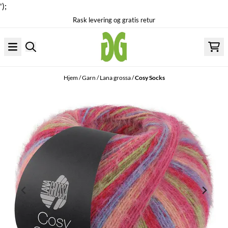
');
Rask levering og gratis retur
Hopp til innhold
Hjem
/
Garn
/
Lana grossa
/
Cosy Socks