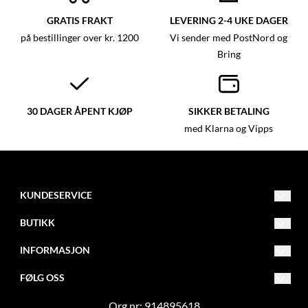
GRATIS FRAKT
LEVERING 2-4 UKE DAGER
på bestillinger over kr. 1200
Vi sender med PostNord og
Bring
30 DAGER ÅPENT KJØP
SIKKER BETALING
med Klarna og Vipps
KUNDESERVICE
mail@garngruven.no
BUTIKK
0047 481 79 870
Vilkår
INFORMASJON
Tiurveien 12
Frakt og retur
Om oss
FØLG OSS
1870
Ørje
Kontakt Oss
Blogg
Facebook
Org.nr: 914895618