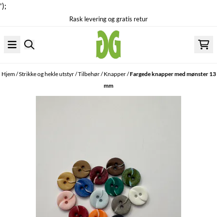
');
Rask levering og gratis retur
Hopp til innhold
Hjem
/
Strikke og hekle utstyr
/
Tilbehør
/
Knapper
/
Fargede knapper med mønster 13
mm