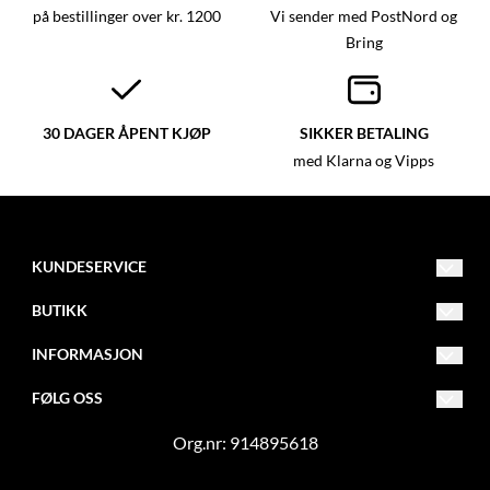
på bestillinger over kr. 1200
Vi sender med PostNord og
Bring
30 DAGER ÅPENT KJØP
SIKKER BETALING
med Klarna og Vipps
KUNDESERVICE
mail@garngruven.no
BUTIKK
0047 481 79 870
Vilkår
INFORMASJON
Tiurveien 12
Frakt og retur
Om oss
FØLG OSS
1870
Ørje
Kontakt Oss
Blogg
Facebook
Org.nr: 914895618
Opprett konto
Nyhetsbrev
Instagram