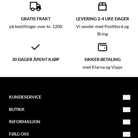
GRATIS FRAKT
LEVERING 2-4 UKE DAGER
på bestillinger over kr. 1200
Vi sender med PostNord og
Bring
30 DAGER ÅPENT KJØP
SIKKER BETALING
med Klarna og Vipps
KUNDESERVICE
mail@garngruven.no
BUTIKK
0047 481 79 870
Vilkår
INFORMASJON
Tiurveien 12
Frakt og retur
Om oss
FØLG OSS
1870