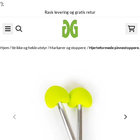
');
Rask levering og gratis retur
Hopp til innhold
Hjem
/
Strikke og hekle utstyr
/
Markører og stoppere.
/
Hjerteformede pinnestoppere.