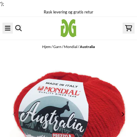
');
Rask levering og gratis retur
Hopp til innhold
Hjem
/
Garn
/
Mondial
/
Australia