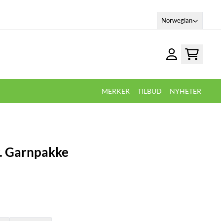
Norwegian
MERKER
TILBUD
NYHETER
. Garnpakke