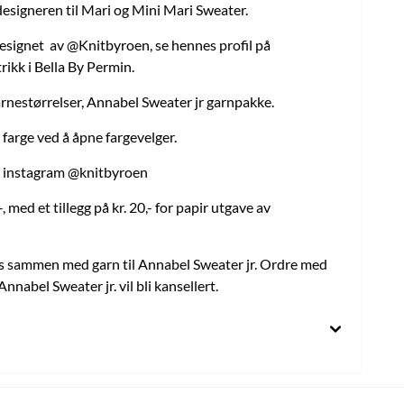
designeren til Mari og Mini Mari Sweater.
esignet av @Knitbyroen, se hennes profil på
rikk i Bella By Permin.
arnestørrelser, Annabel Sweater jr garnpakke.
farge ved å åpne fargevelger.
å instagram @knitbyroen
, med et tillegg på kr. 20,- for papir utgave av
s sammen med garn til Annabel Sweater jr. Ordre med
Annabel Sweater jr. vil bli kansellert.