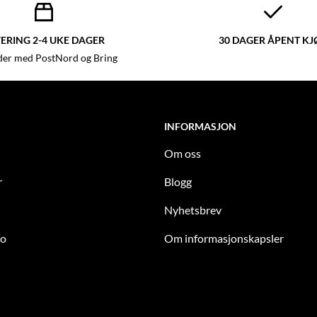
ERING 2-4 UKE DAGER
30 DAGER ÅPENT KJ
der med PostNord og Bring
INFORMASJON
Om oss
r
Blogg
Nyhetsbrev
to
Om informasjonskapsler