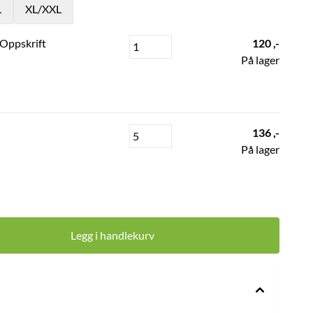
L
XL/XXL
 Oppskrift
120 ,-
På lager
136 ,-
På lager
Legg i handlekurv