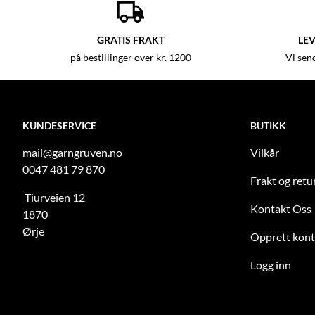
GRATIS FRAKT
LEV
på bestillinger over kr. 1200
Vi sen
KUNDESERVICE
BUTIKK
mail@garngruven.no
Vilkår
0047 481 79 870
Frakt og retu
Tiurveien 12
Kontakt Oss
1870
Ørje
Opprett kon
Logg inn