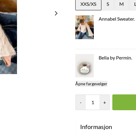
XXS/XS
S
M
Annabel Sweater.
Bella by Permin.
Åpne fargevelger
-
+
Informasjon