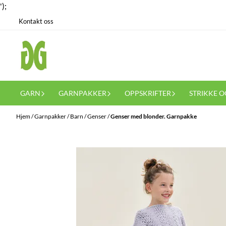
');
Hopp til innhold
Kontakt oss
GARN
GARNPAKKER
OPPSKRIFTER
STRIKKE O
Hjem
/
Garnpakker
/
Barn
/
Genser
/
Genser med blonder. Garnpakke