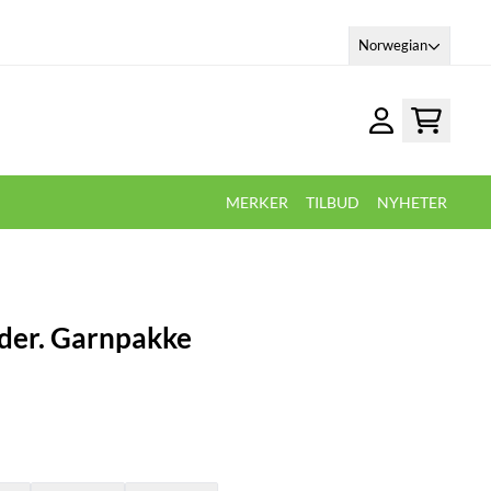
Norwegian
MERKER
TILBUD
NYHETER
der. Garnpakke