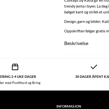
Concept by Katia gir en fluff
trendy jenta i byen. La deg
bølget kant og strikk et unik
Design, garn og bilder; Kat
Oppskriften følger gratis 
Beskrivelse
ERING 2-4 UKE DAGER
30 DAGER ÅPENT KJ
der med PostNord og Bring
INFORMASJON