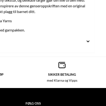
y tekstur, og delikate farger gjør din lille til den mest
 inspirere av denne genseroppskriften med en original
t plagg til barnet ditt.
ia Yarns
med garnpakken.
ØP
SIKKER BETALING
med Klarna og Vipps
FØLG OSS