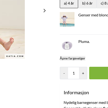
a) 4 år
b) 6 år
c) 8 
Genser med blond
Pluma.
Åpne fargevelger
-
+
Informasjon
Nydelig barnegenser med bå