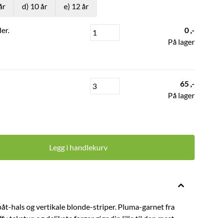
år
d) 10 år
e) 12 år
er.
0 ,-
På lager
65 ,-
På lager
Legg i handlekurv
t-hals og vertikale blonde-striper. Pluma-garnet fra