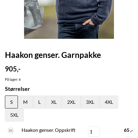
Haakon genser. Garnpakke
905,-
På lager
: 6
Størrelser
S
M
L
XL
2XL
3XL
4XL
5XL
Haakon genser. Oppskrift
65 ,-