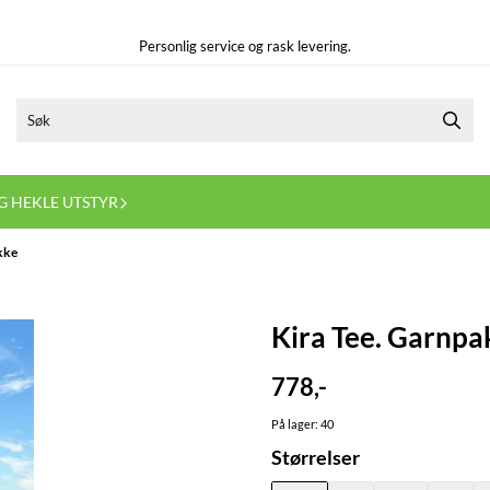
Personlig service og rask levering.
G HEKLE UTSTYR
kke
Kira Tee. Garnpa
778,-
På lager
: 40
Størrelser