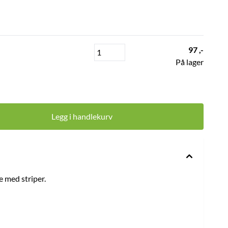
97 ,-
På lager
Legg i handlekurv
e med striper.