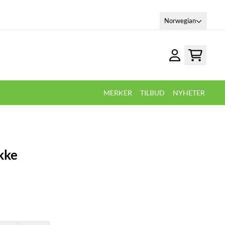
Norwegian
MERKER
TILBUD
NYHETER
kke