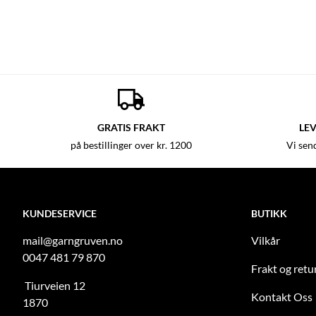
GRATIS FRAKT
LEV
på bestillinger over kr. 1200
Vi sen
KUNDESERVICE
BUTIKK
mail@garngruven.no
Vilkår
0047 481 79 870
Frakt og retu
Tiurveien 12
Kontakt Oss
1870