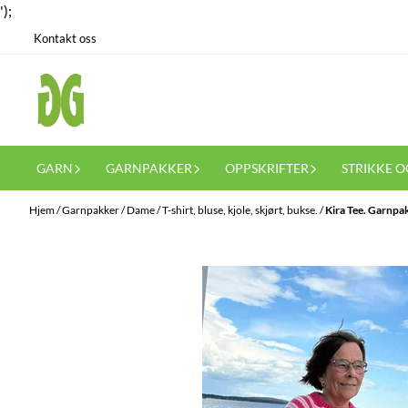
');
Hopp til innhold
Kontakt oss
GARN
GARNPAKKER
OPPSKRIFTER
STRIKKE O
Hjem
/
Garnpakker
/
Dame
/
T-shirt, bluse, kjole, skjørt, bukse.
/
Kira Tee. Garnpa