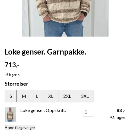
Loke genser. Garnpakke.
713,-
På lager
: 6
Størrelser
S
M
L
XL
2XL
3XL
Loke genser. Oppskrift.
83 ,-
På lager
Åpne fargevelger