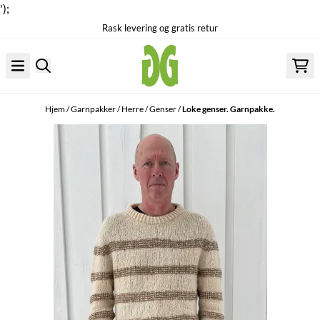
');
Rask levering og gratis retur
Hopp til innhold
Hjem
/
Garnpakker
/
Herre
/
Genser
/
Loke genser. Garnpakke.