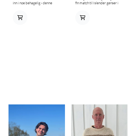
inn i noe behagelig - denne
fin match til Islender genser i
genseren blir fort favoritten du
garnpakke til både han og
ikke vil ta av deg. Design; Nina
henne. Design: Tove Lindtein –
Birkeland i samarbeid med
#Lindteinstrikk for Knitnorway
KnitNorway.