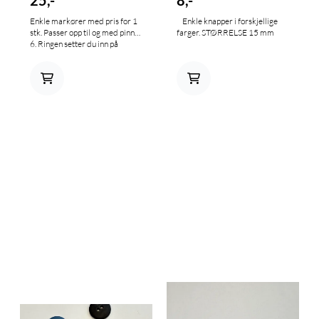
Enkle markører med pris for 1
Enkle knapper i forskjellige
stk. Passer opp til og med pinne
farger. STØRRELSE 15 mm
6. Ringen setter du inn på
pinnen, og den følger med
omgangen rundt. Når du
kommer til markøren på
venstre pinne flytter du den
over på høyre pinne før du
strikker videre. Design og
bilder; Kjersti Anett