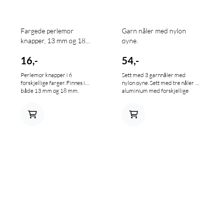
Fargede perlemor
Garn nåler med nylon
knapper, 13 mm og 18
øyne.
mm.
16,-
54,-
Perlemor knapper i 6
Sett med 3 garnnåler med
forskjellige farger. Finnes i
nylon øyne. Sett med tre nåler i
både 13 mm og 18 mm.
aluminium med forskjellige
tykkelser og størrelser for å sy
strikkevarer og sette sammen
heklete prosjekter. Laget av
aluminium, glir disse
garnnålene lett mellom
maskene på hvilket som helst
prosjekt. Den sterke
nylonløkken som utgjør øyet på
synålene gjør det raskt og
enkelt å tre tykt garn. Bruk
disse synålene til å feste
trådene i arbeidene dine,
brodere i ribbestrikk eller
legge til detaljer på
heklearbeidene dine. Lengde: 5
cm (2”)