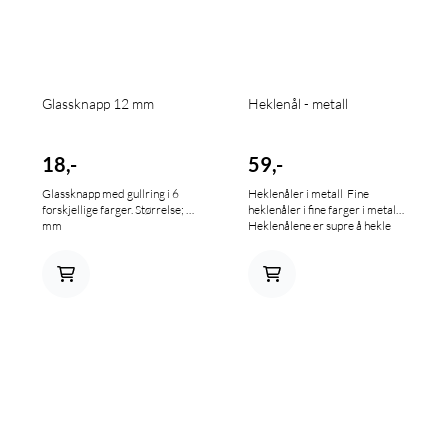
Glassknapp 12 mm
Heklenål - metall
18,-
59,-
Glassknapp med gullring i 6
Heklenåler i metall Fine
forskjellige farger. Størrelse; 12
heklenåler i fine farger i metall.
mm
Heklenålene er supre å hekle
med. Størrelser 7 mm - 9 mm