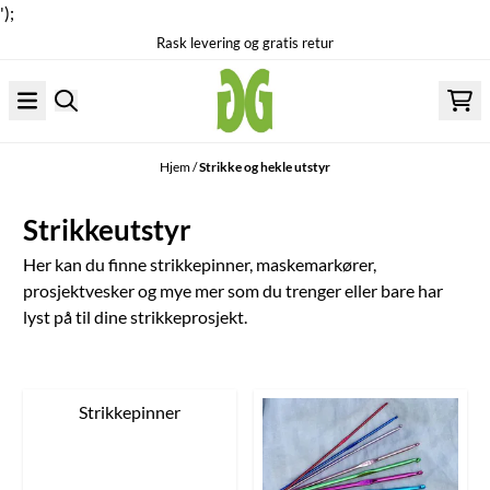
');
Rask levering og gratis retur
Hopp til innhold
Hjem
/
Strikke og hekle utstyr
Strikkeutstyr
Her kan du finne strikkepinner, maskemarkører,
prosjektvesker og mye mer som du trenger eller bare har
lyst på til dine strikkeprosjekt.
Strikkepinner