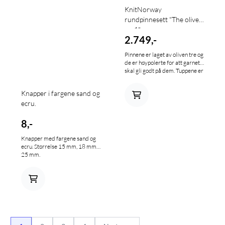
KnitNorway
rundpinnesett "The olive
no.1"
2.749,-
Pinnene er laget av oliven tre og
de er høypolerte for att garnet
skal gli godt på dem. Tuppene er
spisse men avrundet på en god
måte slik at de ikke er
Knapper i fargene sand og
vonde/skarpe å strikke med.
ecru.
Størrelsen er inngravert i
pinnene og slites dermed ikke
bort. Settet inneholder
8,-
størrelsene: 3,5- 4- 4,5 - 5 - 5,5 -
6 - 6,5 - 7 -8 - 9 og 10 mm. I 3,5
Knapper med fargene sand og
mm får man med dobbelt sett
ecru. Størrelse 15 mm, 18 mm;
pinner. Myk roterende kabel
25 mm.
som er lett å rette ut, strammes
med egen genial strammepinne.
Settet inneholder 1 x 60-80-
100 og 120cm klar kabel pluss
fire stoppere og to mellomledd
for flere lengder. Etuiet er i
vegansk skinn og sterk
canvasbomull for god
slitestyrke. Vi tilbyr