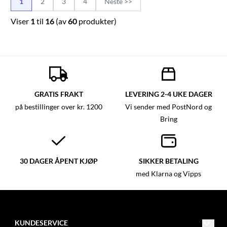
1
2
3
4
Neste >>
livstidsgaranti på disse settene.
Viser
1
til
16
(av
60
produkter)
GRATIS FRAKT
LEVERING 2-4 UKE DAGER
på bestillinger over kr. 1200
Vi sender med PostNord og
Bring
30 DAGER ÅPENT KJØP
SIKKER BETALING
med Klarna og Vipps
KUNDESERVICE