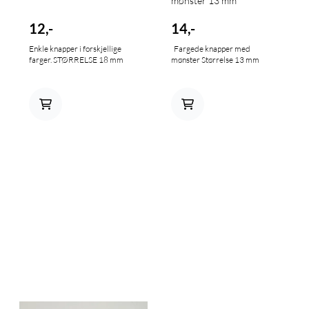
mønster 13 mm
12,-
14,-
Enkle knapper i forskjellige
Fargede knapper med
farger. STØRRELSE 18 mm
mønster Størrelse 13 mm