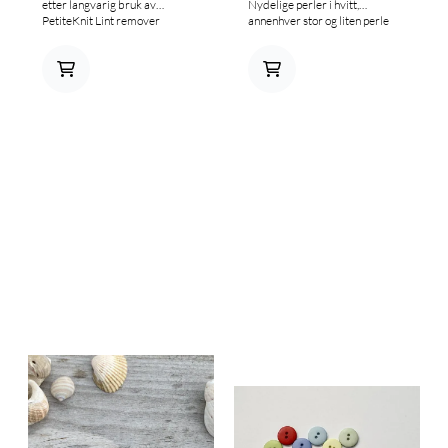
etter langvarig bruk av
Nydelige perler i hvitt,
PetiteKnit Lint remover
annenhver stor og liten perle
Bruksanvisning følger med.
Håndtaket er 110 cm med
cabinkrok i hver ende for feste.
Super til crossover,