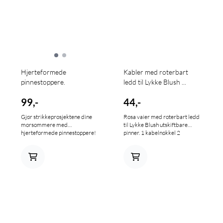
Hjerteformede
Kabler med roterbart
pinnestoppere.
ledd til Lykke Blush ...
99,-
44,-
Gjør strikkeprosjektene dine
Rosa vaier med roterbart ledd
morsommere med
til Lykke Blush utskiftbare
hjerteformede pinnestoppere!
pinner. 1 kabelnøkkel 2
Denne Katia 100% YOU-
endestoppere
kolleksjonen inkluderer 6
fargerike stoppere, tilgjengelig i
3 par med 3 forskjellige farger.
Hver stopper er liten og
praktisk, måler 3,5 cm lang og 2
cm i diameter for å passe
nesten alle pinnestørrelser.
Oppbevar disse vakre delene i
den solide pappesken og hold
strikkevesken organisert! Katia